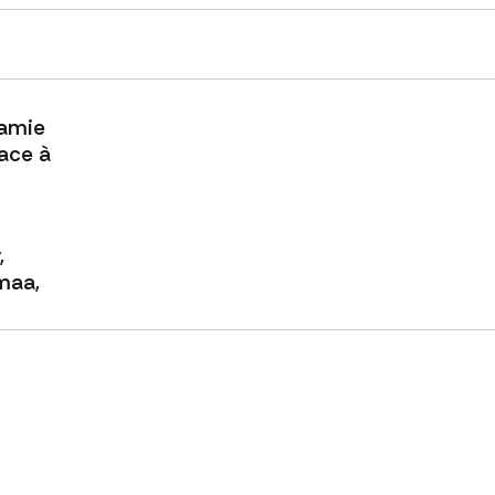
amie
ace à
,
maa,