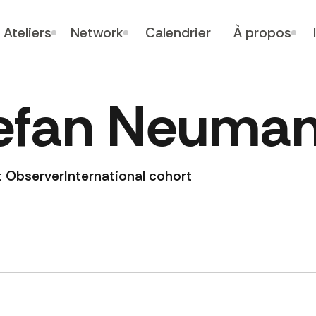
Ateliers
Network
Calendrier
À propos
efan Neuma
t Observer
International cohort