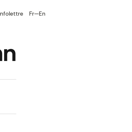
Infolettre
Fr—En
nn