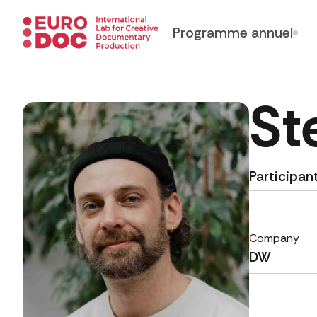
Programme annuel
St
Participan
Company
DW