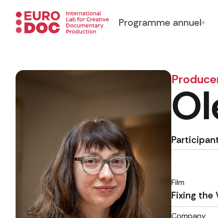
Programme annuel
Produce
Ol
Participan
Film
Fixing the
Company