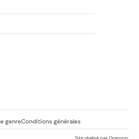
de genre
Conditions générales
Site réalisé par
Granyon
.