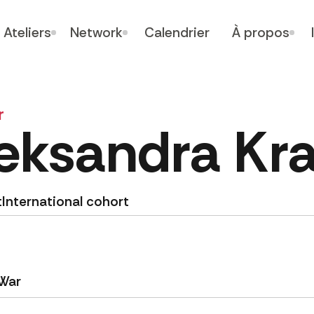
Ateliers
Network
Calendrier
À propos
r
eksandra Kr
t
International cohort
 War