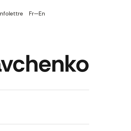
Infolettre
Fr—En
avchenko