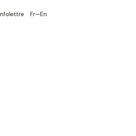
Infolettre
Fr—En
ON