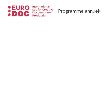
Programme annuel
Tous les films
EWA - THE
Andrea Mura & Federico Savonitto
Par