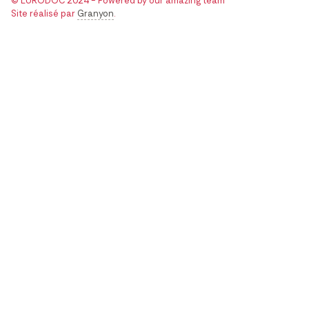
© EURODOC 2024 - Powered by our amazing team
Site réalisé par
Granyon
.