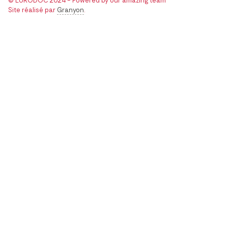
© EURODOC 2024 - Powered by our amazing team
Site réalisé par
Granyon
.