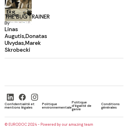
THE BUG TRAINER
By
Linas
Augutis,Donatas
Ulvydas,Marek
Skrobecki
Politique
Confidentialité et
Politique
Conditions
d'égalité de
mentions légales
environnementale
générales
genre
© EURODOC 2024 - Powered by our amazing team