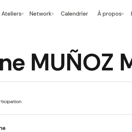
Ateliers
Network
Calendrier
À propos
ene MUÑOZ 
rticipation
he