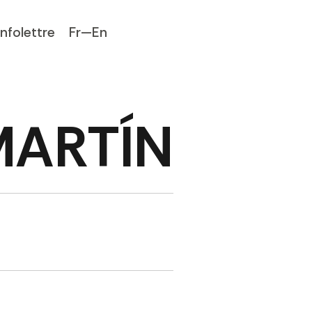
Infolettre
Fr—En
MARTÍN