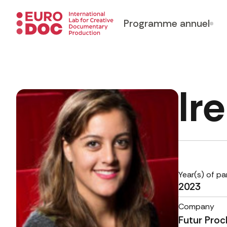
Programme annuel
Ir
Year(s) of pa
2023
Company
Futur Proc