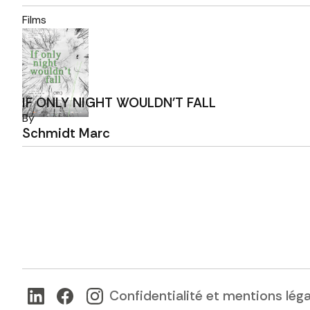
Films
IF ONLY NIGHT WOULDN'T FALL
By
Schmidt Marc
Confidentialité et mentions lég