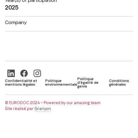
Year(s) of participation
2025
Company
Politique
Confidentialité et
Politique
Conditions
d'égalité de
mentions légales
environnementale
générales
genre
© EURODOC 2024 - Powered by our amazing team
Site réalisé par
Granyon
.